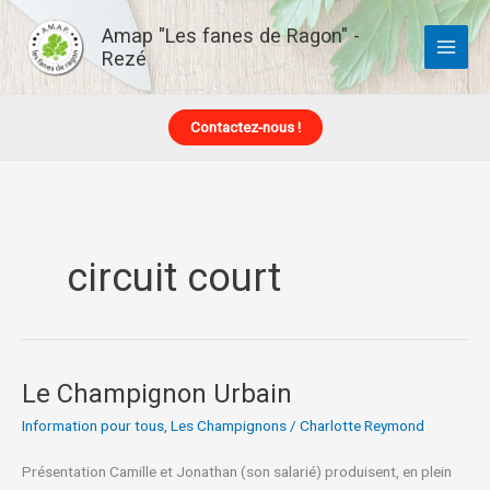
Aller
Amap "Les fanes de Ragon" -
au
Rezé
contenu
Contactez-nous !
circuit court
Le Champignon Urbain
Le
Champignon
Information pour tous
,
Les Champignons
/
Charlotte Reymond
Urbain
Présentation Camille et Jonathan (son salarié) produisent, en plein