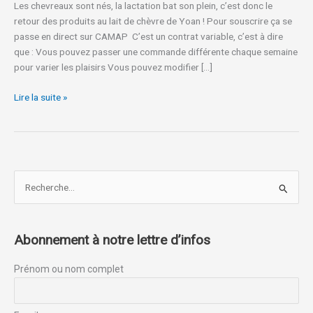
Les chevreaux sont nés, la lactation bat son plein, c’est donc le
partir
retour des produits au lait de chèvre de Yoan ! Pour souscrire ça se
du
passe en direct sur CAMAP C’est un contrat variable, c’est à dire
12
que : Vous pouvez passer une commande différente chaque semaine
mars
pour varier les plaisirs Vous pouvez modifier […]
(jusqu’à
début
Lire la suite »
décembre)
R
e
c
Abonnement à notre lettre d’infos
h
e
Prénom ou nom complet
r
c