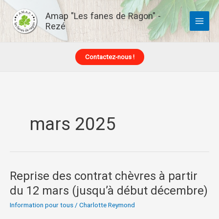
Aller
Amap "Les fanes de Ragon" -
au
Rezé
contenu
Contactez-nous !
mars 2025
Reprise des contrat chèvres à partir
Reprise
des
du 12 mars (jusqu’à début décembre)
contrat
Information pour tous
/
Charlotte Reymond
chèvres
à