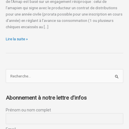
de l’Amap est basé sur un engagement réciproque : celui de
l’amapien qui signe avec le producteur un contrat de distributions
pour une année civile (prorata possible pour une inscription en cours
d’année) en réglant à l’avance sa consommation (1 ou plusieurs
chèques encaissés au […]
Lire la suite »
R
e
c
Abonnement à notre lettre d’infos
h
e
Prénom ou nom complet
r
c